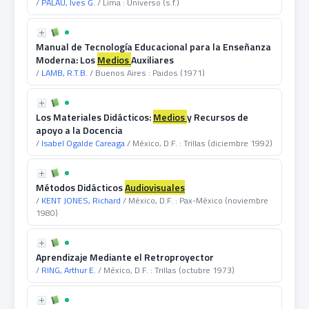
/
PALAU, Ives G.
/ Lima : Universo (s.f.)
Manual de Tecnología Educacional para la Enseñanza
Moderna: Los
Medios
Auxiliares
/
LAMB, R.T.B.
/ Buenos Aires : Paidos (1971)
Los Materiales Didácticos:
Medios
y Recursos de
apoyo a la Docencia
/
Isabel Ogalde Careaga
/ México, D.F. : Trillas (diciembre 1992)
Métodos Didácticos
Audiovisuales
/
KENT JONES, Richard
/ México, D.F. : Pax-México (noviembre
1980)
Aprendizaje Mediante el Retroproyector
/
RING, Arthur E.
/ México, D.F. : Trillas (octubre 1973)