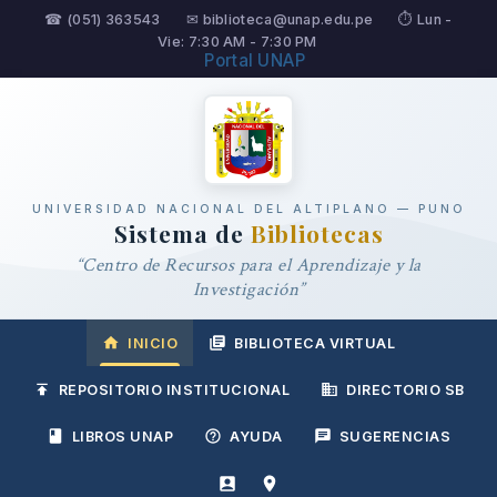
☎ (051) 363543
✉ biblioteca@unap.edu.pe
⏱ Lun -
Vie: 7:30 AM - 7:30 PM
Portal UNAP
UNIVERSIDAD NACIONAL DEL ALTIPLANO — PUNO
Sistema de
Bibliotecas
“Centro de Recursos para el Aprendizaje y la
Investigación”
INICIO
BIBLIOTECA VIRTUAL
REPOSITORIO INSTITUCIONAL
DIRECTORIO SB
LIBROS UNAP
AYUDA
SUGERENCIAS