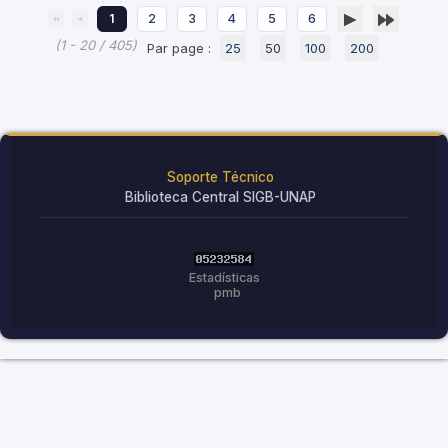
1
2
3
4
5
6
(1 - 20 / 405)
Par page :
25
50
100
200
Soporte Técnico
Biblioteca Central SIGB-UNAP
Estadísticas
pmb