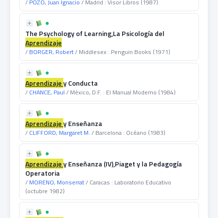
/
POZO, Juan Ignacio
/ Madrid : Visor Libros (1987)
The Psychology of Learning,La Psicología del
Aprendizaje
/
BORGER, Robert
/ Middlesex : Penguin Books (1971)
Aprendizaje
y Conducta
/
CHANCE, Paul
/ México, D.F. : El Manual Moderno (1984)
Aprendizaje
y Enseñanza
/
CLIFFORD, Margaret M.
/ Barcelona : Océano (1983)
Aprendizaje
y Enseñanza (IV),Piaget y la Pedagogía
Operatoria
/
MORENO, Monserrat
/ Caracas : Laboratorio Educativo
(octubre 1982)