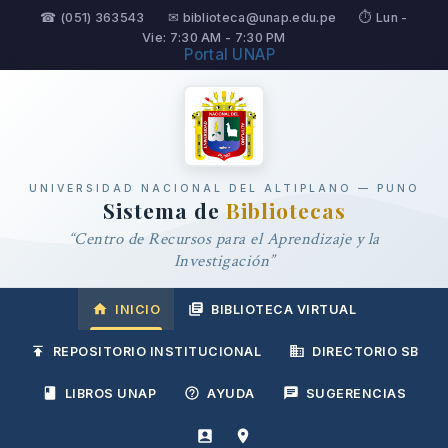
☎ (051) 363543
✉ biblioteca@unap.edu.pe
⏱ Lun -
Vie: 7:30 AM - 7:30 PM
Portal UNAP
UNIVERSIDAD NACIONAL DEL ALTIPLANO — PUNO
Sistema de
Bibliotecas
“Centro de Recursos para el Aprendizaje y la
Investigación”
INICIO
BIBLIOTECA VIRTUAL
REPOSITORIO INSTITUCIONAL
DIRECTORIO SB
LIBROS UNAP
AYUDA
SUGERENCIAS