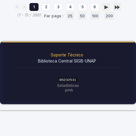
1
2
3
4
5
6
(1 - 15 / 386)
Par page :
25
50
100
200
Soporte Técnico
Biblioteca Central SIGB-UNAP
Estadísticas
pmb