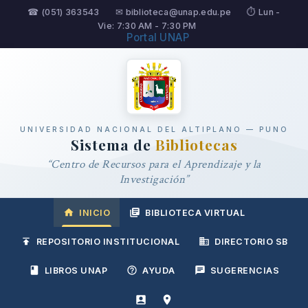
☎ (051) 363543
✉ biblioteca@unap.edu.pe
⏱ Lun -
Vie: 7:30 AM - 7:30 PM
Portal UNAP
UNIVERSIDAD NACIONAL DEL ALTIPLANO — PUNO
Sistema de
Bibliotecas
“Centro de Recursos para el Aprendizaje y la
Investigación”
INICIO
BIBLIOTECA VIRTUAL
REPOSITORIO INSTITUCIONAL
DIRECTORIO SB
LIBROS UNAP
AYUDA
SUGERENCIAS