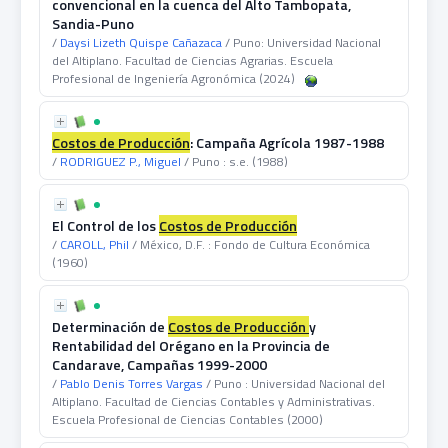
convencional en la cuenca del Alto Tambopata,
Sandia-Puno
/
Daysi Lizeth Quispe Cañazaca
/ Puno: Universidad Nacional
del Altiplano. Facultad de Ciencias Agrarias. Escuela
Profesional de Ingeniería Agronómica (2024)
Costos
de
Producción
: Campaña Agrícola 1987-1988
/
RODRIGUEZ P., Miguel
/ Puno : s.e. (1988)
El Control de los
Costos
de
Producción
/
CAROLL, Phil
/ México, D.F. : Fondo de Cultura Económica
(1960)
Determinación de
Costos
de
Producción
y
Rentabilidad del Orégano en la Provincia de
Candarave, Campañas 1999-2000
/
Pablo Denis Torres Vargas
/ Puno : Universidad Nacional del
Altiplano. Facultad de Ciencias Contables y Administrativas.
Escuela Profesional de Ciencias Contables (2000)