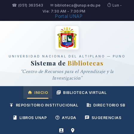
☎ (051) 363543
✉ biblioteca@unap.edu.pe
⏱ Lun -
Vie: 7:30 AM - 7:30 PM
Portal UNAP
UNIVERSIDAD NACIONAL DEL ALTIPLANO — PUNO
Sistema de
Bibliotecas
“Centro de Recursos para el Aprendizaje y la
Investigación”
INICIO
BIBLIOTECA VIRTUAL
REPOSITORIO INSTITUCIONAL
DIRECTORIO SB
LIBROS UNAP
AYUDA
SUGERENCIAS