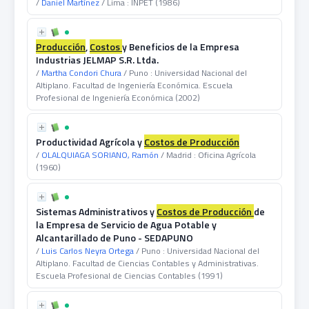
/
Daniel Martínez
/ Lima : INPET (1986)
Producción
,
Costos
y Beneficios de la Empresa
Industrias JELMAP S.R. Ltda.
/
Martha Condori Chura
/ Puno : Universidad Nacional del
Altiplano. Facultad de Ingeniería Económica. Escuela
Profesional de Ingeniería Económica (2002)
Productividad Agrícola y
Costos
de
Producción
/
OLALQUIAGA SORIANO, Ramón
/ Madrid : Oficina Agrícola
(1960)
Sistemas Administrativos y
Costos
de
Producción
de
la Empresa de Servicio de Agua Potable y
Alcantarillado de Puno - SEDAPUNO
/
Luis Carlos Neyra Ortega
/ Puno : Universidad Nacional del
Altiplano. Facultad de Ciencias Contables y Administrativas.
Escuela Profesional de Ciencias Contables (1991)