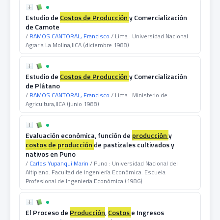
Estudio de
Costos
de
Producción
y Comercialización
de Camote
/
RAMOS CANTORAL, Francisco
/ Lima : Universidad Nacional
Agraria La Molina,IICA (diciembre 1988)
Estudio de
Costos
de
Producción
y Comercialización
de Plátano
/
RAMOS CANTORAL, Francisco
/ Lima : Ministerio de
Agricultura,IICA (junio 1988)
Evaluación económica, función de
producción
y
costos
de
producción
de pastizales cultivados y
nativos en Puno
/
Carlos Yupanqui Marin
/ Puno : Universidad Nacional del
Altiplano. Facultad de Ingeniería Económica. Escuela
Profesional de Ingeniería Económica (1986)
El Proceso de
Producción
,
Costos
e Ingresos