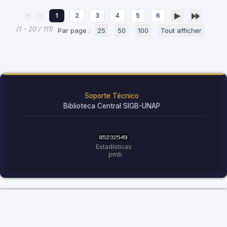
1
2
3
4
5
6
(1 - 20 / 111)
Par page :
25
50
100
Tout afficher
Soporte Técnico
Biblioteca Central SIGB-UNAP
Estadísticas
pmb