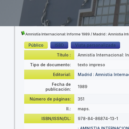
Amnistía Internacional: Informe 1989
/ Madrid : Amnistia In
Público
ISBD
Vista personalizada
Título :
Amnistía Internacional: I
Tipo de documento:
texto impreso
Editorial:
Madrid : Amnistia Interna
Fecha de
1989
publicación:
Número de páginas:
351
Il.:
maps.
ISBN/ISSN/DL:
978-84-86874-13-1
; AMNISTIA INTERNACIO