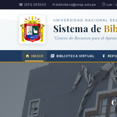
☎ (051) 363543
✉ biblioteca@unap.edu.pe
⏱ Lun - 
UNIVERSIDAD NACIONAL DE
Sistema de
Bi
“Centro de Recursos para el Aprend
INICIO
BIBLIOTECA VIRTUAL
REPO
C