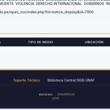
 MUERTE
VIOLENCIA
DERECHO INTERNACIONAL
GOBIERNOS
I
edu.pe/opac_css/index.php?lvl=notice_display&id=7900
A
TIPO DE MEDIO
UBICACIÓN
Soporte Técnico
Biblioteca Central SIGB-UNAP
Estadísticas
pmb