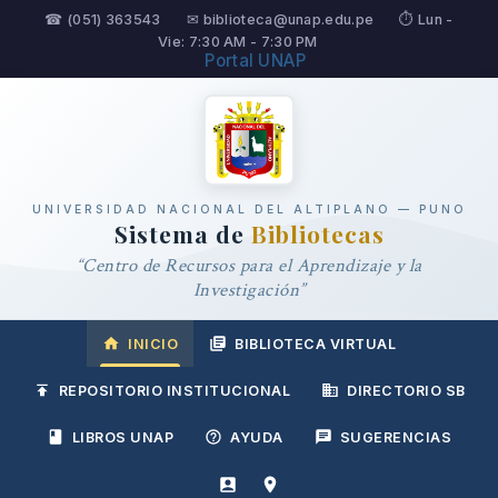
☎ (051) 363543
✉ biblioteca@unap.edu.pe
⏱ Lun -
Vie: 7:30 AM - 7:30 PM
Portal UNAP
UNIVERSIDAD NACIONAL DEL ALTIPLANO — PUNO
Sistema de
Bibliotecas
“Centro de Recursos para el Aprendizaje y la
Investigación”
INICIO
BIBLIOTECA VIRTUAL
REPOSITORIO INSTITUCIONAL
DIRECTORIO SB
LIBROS UNAP
AYUDA
SUGERENCIAS