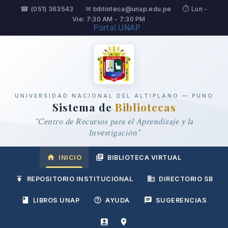
☎ (051) 363543
✉ biblioteca@unap.edu.pe
⏱ Lun -
Vie: 7:30 AM - 7:30 PM
Portal UNAP
UNIVERSIDAD NACIONAL DEL ALTIPLANO — PUNO
Sistema de
Bibliotecas
“Centro de Recursos para el Aprendizaje y la
Investigación”
INICIO
BIBLIOTECA VIRTUAL
REPOSITORIO INSTITUCIONAL
DIRECTORIO SB
LIBROS UNAP
AYUDA
SUGERENCIAS