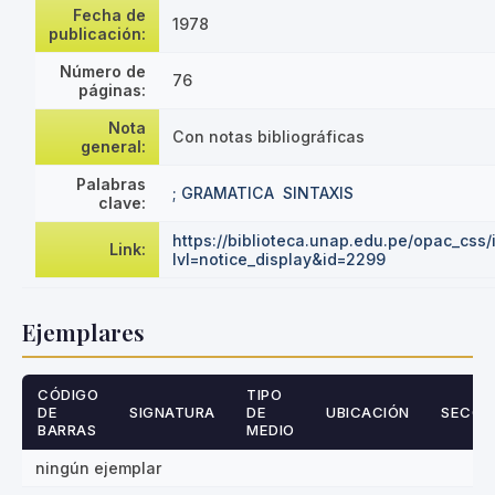
Fecha de
1978
publicación:
Número de
76
páginas:
Nota
Con notas bibliográficas
general:
Palabras
; GRAMATICA
SINTAXIS
clave:
https://biblioteca.unap.edu.pe/opac_css
Link:
lvl=notice_display&id=2299
Ejemplares
CÓDIGO
TIPO
DE
SIGNATURA
DE
UBICACIÓN
SECCI
BARRAS
MEDIO
ningún ejemplar