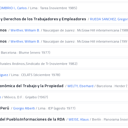
MBRIO I., Carlos
/ Lima : Tarea (noviembre 1985)
s y Derechos de los Trabajadores y Empleadores
/
RUEDA SANCHEZ, Gregor
anos
/
Werther, William B.
/ Naucalpan de Juarez : McGraw Hill interamericana (198
anos
/
Werther, William B.
/ Naucalpan de Juarez : McGraw Hill interamericana (199
 Barcelona : Blume (enero 1977)
Rurales Andinos,Sindicato de Tr (noviembre 1982)
iguez
/ Lima : CELATS (diciembre 1978)
conómica del Trabajo y la Propiedad
/
WELTY, Eberhard
/ Barcelona : Herder 
e
/ México, D.F. : Grijalbo (1967)
 Perú
/
Giorgio Alberti
/ Lima : IEP (agosto 1977)
del Pueblo:Informaciones de la RDA
/
WEISE, Klaus
/ Berlín : Panorama (no