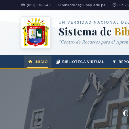
☎ (051) 363543
✉ biblioteca@unap.edu.pe
⏱ Lun - 
UNIVERSIDAD NACIONAL DE
Sistema de
Bi
“Centro de Recursos para el Aprend
INICIO
BIBLIOTECA VIRTUAL
REPO
C