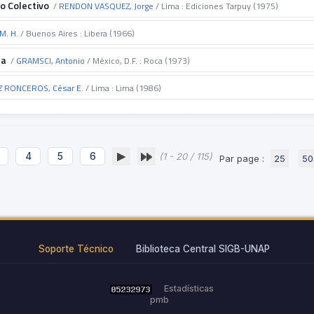
o Colectivo
/
RENDON VASQUEZ, Jorge
/ Lima : Ediciones Tarpuy (1975)
M. H.
/ Buenos Aires : Libera (1966)
ra
/
GRAMSCI, Antonio
/ México, D.F. : Roca (1973)
 RONCEROS, César E.
/ Lima : Lima (1986)
4
5
6
(1 - 20 / 115)
Par page :
25
50
Soporte Técnico
Biblioteca Central SIGB-UNAP
Estadísticas
pmb