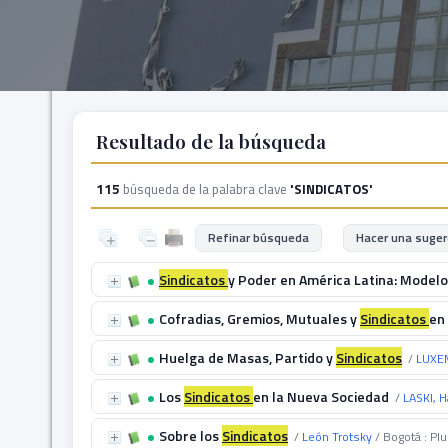
Resultado de la búsqueda
115
búsqueda de la palabra clave
'SINDICATOS'
Refinar búsqueda
Hacer una suger
Sindicatos
y Poder en América Latina: Modelo
Cofradias, Gremios, Mutuales y
Sindicatos
en
Huelga de Masas, Partido y
Sindicatos
/
LUXE
Los
Sindicatos
en la Nueva Sociedad
/
LASKI, H
Sobre los
Sindicatos
/
León Trotsky
/ Bogotá : Pl