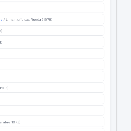
io
/ Lima : Jurídicas Rueda (1978)
8)
1)
(1963)
viembre 1973)