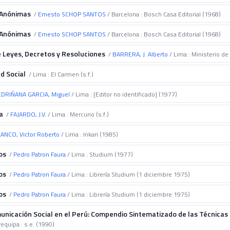
 Anónimas
/
Ernesto SCHOP SANTOS
/ Barcelona : Bosch Casa Editorial (1968)
 Anónimas
/
Ernesto SCHOP SANTOS
/ Barcelona : Bosch Casa Editorial (1968)
e Leyes, Decretos y Resoluciones
/
BARRERA, J. Alberto
/ Lima : Ministerio de 
d Social
/ Lima : El Carmen (s.f.)
DRIÑANA GARCIA, Miguel
/ Lima : [Editor no identificado] (1977)
a
/
FAJARDO, J.V.
/ Lima : Mercurio (s.f.)
NCO, Victor Roberto
/ Lima : Inkari (1985)
os
/
Pedro Patron Faura
/ Lima : Studium (1977)
os
/
Pedro Patron Faura
/ Lima : Librería Studium (1 diciembre 1975)
os
/
Pedro Patron Faura
/ Lima : Librería Studium (1 diciembre 1975)
icación Social en el Perú: Compendio Sintematizado de las Técnicas de
requipa : s.e. (1990)