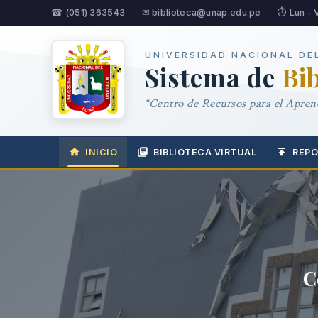
☎ (051) 363543
✉ biblioteca@unap.edu.pe
⏱ Lun - 
UNIVERSIDAD NACIONAL DE
Sistema de
Bi
“Centro de Recursos para el Aprend
INICIO
BIBLIOTECA VIRTUAL
REPO
C