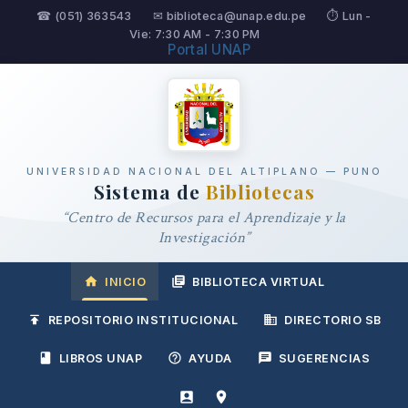
☎ (051) 363543
✉ biblioteca@unap.edu.pe
⏱ Lun -
Vie: 7:30 AM - 7:30 PM
Portal UNAP
UNIVERSIDAD NACIONAL DEL ALTIPLANO — PUNO
Sistema de
Bibliotecas
“Centro de Recursos para el Aprendizaje y la
Investigación”
INICIO
BIBLIOTECA VIRTUAL
REPOSITORIO INSTITUCIONAL
DIRECTORIO SB
LIBROS UNAP
AYUDA
SUGERENCIAS