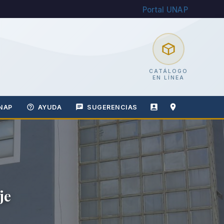
Portal UNAP
CATÁLOGO
EN LÍNEA
NAP
AYUDA
SUGERENCIAS
SALA DE LECTURA
Espacios para el Estudio e Inves
Ambientes cómodos y equipados para nuestros est