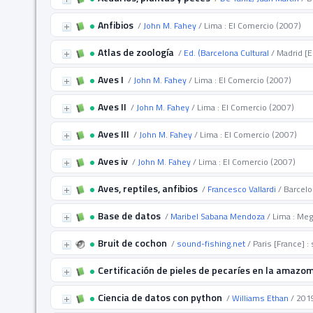
Anfibios
/
John M. Fahey
/ Lima : El Comercio (2007)
Atlas de zoología
/
Ed. (Barcelona Cultural
/ Madrid [E
Aves I
/
John M. Fahey
/ Lima : El Comercio (2007)
Aves II
/
John M. Fahey
/ Lima : El Comercio (2007)
Aves III
/
John M. Fahey
/ Lima : El Comercio (2007)
Aves iv
/
John M. Fahey
/ Lima : El Comercio (2007)
Aves, reptiles, anfibios
/
Francesco Vallardi
/ Barcelo
Base de datos
/
Maribel Sabana Mendoza
/ Lima : Meg
Bruit de cochon
/
sound-fishing.net
/ Paris [France] :
Certificación de pieles de pecaríes en la amazo
Ciencia de datos con python
/
Williams Ethan
/ 201