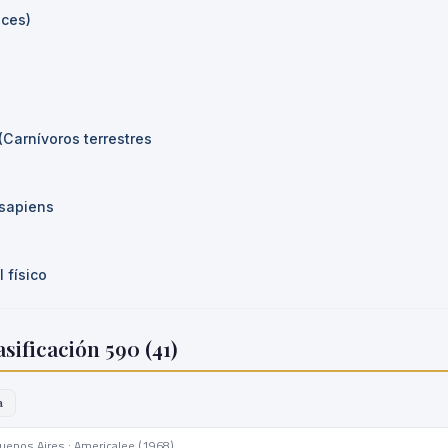
eces)
(Carnívoros terrestres
sapiens
 físico
sificación 590 (
41
)
a
uenos Aires : Americalee (1968)