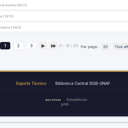
a la molina (2021)
ra (1975)
 Rustica (1953)
1
2
3
(1 - 15 / 41)
Par page :
25
Tout af
Soporte Técnico
Biblioteca Central SIGB-UNAP
Estadísticas
pmb