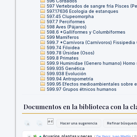
596 Cordados
597 Vertebrados de sangre fría Písces (P
597.17636 Ecologia de estanques
597.45 Clupeomorpha
597.7 Perciformes
598 Aves (Pájaros)
598.6 *Gallíformes y Columbíformes
599 Mamíferos
599.7 *Carnívora (Carnívoros) Fissipedia 
599.74 Filoidea
599.78 Úrsidae (Osos)
599.8 Primates
599.9 Huminidae (Genero humano) Homo 
599.935 Genética
599.938 Evolución
599.94 Antropometría
599.95 Efectos medioambientales sobre el
599.97 Grupos étnicos humanos
Documentos en la biblioteca con la cla
Hacer una sugerencia
Refinar búsqued
Acuarios, plantas y peces
/
De Yaniz, Juan Martín
/ B