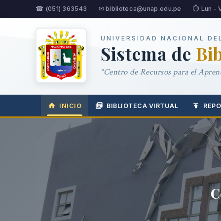
☎ (051) 363543
✉ biblioteca@unap.edu.pe
⏱ Lun - 
UNIVERSIDAD NACIONAL DE
Sistema de
Bi
“Centro de Recursos para el Aprend
INICIO
BIBLIOTECA VIRTUAL
REPO
ndizaje
igación