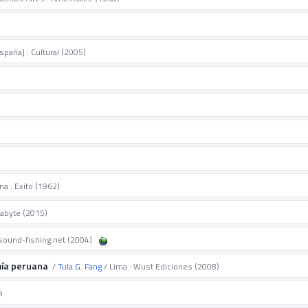
spaña] : Cultural (2005)
na : Exito (1962)
abyte (2015)
 sound-fishing.net (2004)
mía peruana
/
Tula G. Fang
/ Lima : Wust Ediciones (2008)
9