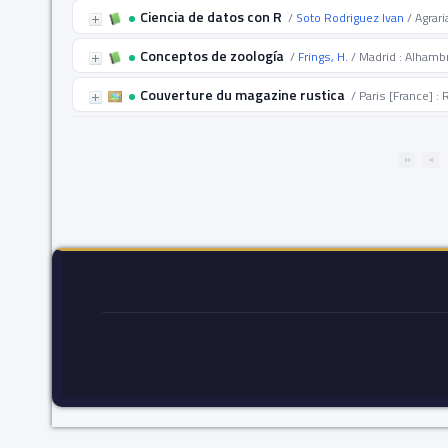
Ciencia de datos con R
/
Soto Rodriguez Ivan
/ Agrari
Conceptos de zoología
/
Frings, H.
/ Madrid : Alhamb
Couverture du magazine rustica
/ Paris [France] :