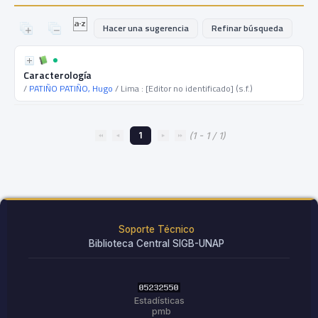
Hacer una sugerencia
Refinar búsqueda
Caracterología
/
PATIÑO PATIÑO, Hugo
/ Lima : [Editor no identificado] (s.f.)
1
(1 - 1 / 1)
Soporte Técnico
Biblioteca Central SIGB-UNAP
Estadísticas
pmb