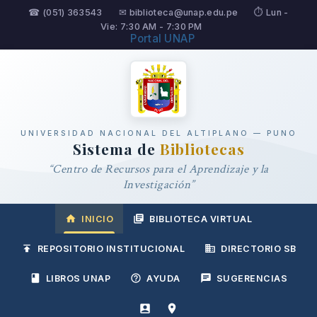
☎ (051) 363543
✉ biblioteca@unap.edu.pe
⏱ Lun -
Vie: 7:30 AM - 7:30 PM
Portal UNAP
UNIVERSIDAD NACIONAL DEL ALTIPLANO — PUNO
Sistema de
Bibliotecas
“Centro de Recursos para el Aprendizaje y la
Investigación”
INICIO
BIBLIOTECA VIRTUAL
REPOSITORIO INSTITUCIONAL
DIRECTORIO SB
LIBROS UNAP
AYUDA
SUGERENCIAS