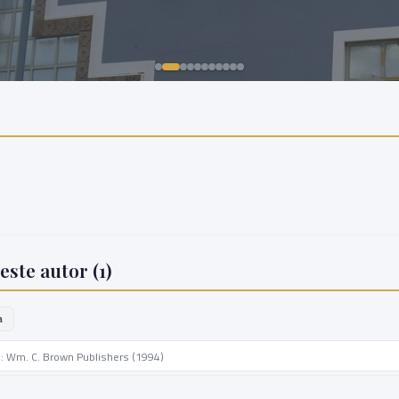
este autor (
1
)
a
. : Wm. C. Brown Publishers (1994)