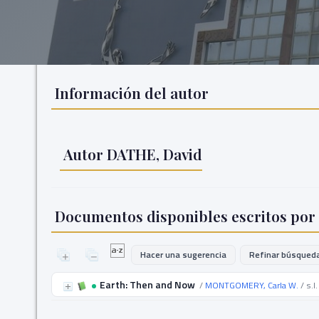
Información del autor
Autor DATHE, David
Documentos disponibles escritos por 
Hacer una sugerencia
Refinar búsqued
Earth: Then and Now
/
MONTGOMERY, Carla W.
/ s.l