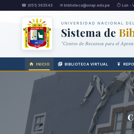
☎ (051) 363543
✉ biblioteca@unap.edu.pe
⏱ Lun - 
UNIVERSIDAD NACIONAL DE
Sistema de
Bi
“Centro de Recursos para el Aprend
INICIO
BIBLIOTECA VIRTUAL
REPO
C