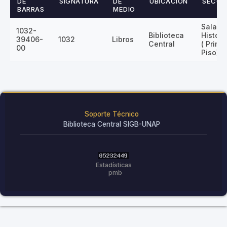
DE
SIGNATURA
DE
UBICACIÓN
SECCI
BARRAS
MEDIO
Sala
1032-
Biblioteca
Históri
39406-
1032
Libros
Central
( Prime
00
Piso)
Soporte Técnico
Biblioteca Central SIGB-UNAP
Estadísticas
pmb