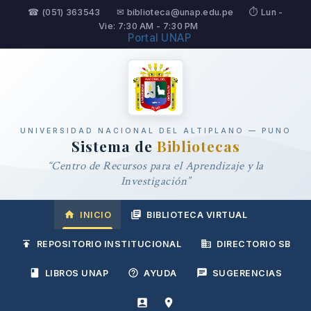
☎ (051) 363543
✉ biblioteca@unap.edu.pe
⏱ Lun -
Vie: 7:30 AM - 7:30 PM
Portal UNAP
UNIVERSIDAD NACIONAL DEL ALTIPLANO — PUNO
Sistema de
Bibliotecas
“Centro de Recursos para el Aprendizaje y la
Investigación”
INICIO
BIBLIOTECA VIRTUAL
REPOSITORIO INSTITUCIONAL
DIRECTORIO SB
LIBROS UNAP
AYUDA
SUGERENCIAS