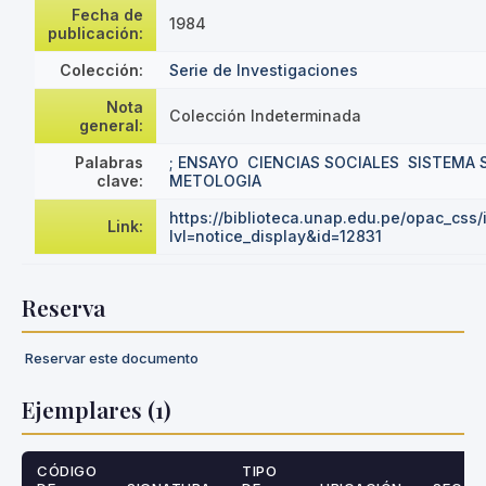
Fecha de
1984
publicación:
Colección:
Serie de Investigaciones
Nota
Colección Indeterminada
general:
Palabras
; ENSAYO
CIENCIAS SOCIALES
SISTEMA 
clave:
METOLOGIA
https://biblioteca.unap.edu.pe/opac_css
Link:
lvl=notice_display&id=12831
Reserva
Reservar este documento
Ejemplares (1)
CÓDIGO
TIPO