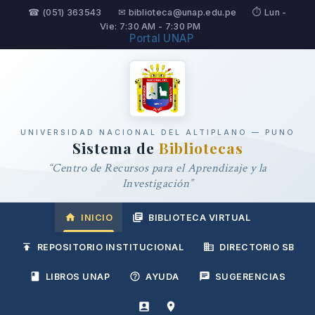
☎ (051) 363543
✉ biblioteca@unap.edu.pe
⏱ Lun -
Vie: 7:30 AM - 7:30 PM
Portal UNAP
UNIVERSIDAD NACIONAL DEL ALTIPLANO — PUNO
Sistema de
Bibliotecas
“Centro de Recursos para el Aprendizaje y la
Investigación”
INICIO
BIBLIOTECA VIRTUAL
REPOSITORIO INSTITUCIONAL
DIRECTORIO SB
LIBROS UNAP
AYUDA
SUGERENCIAS