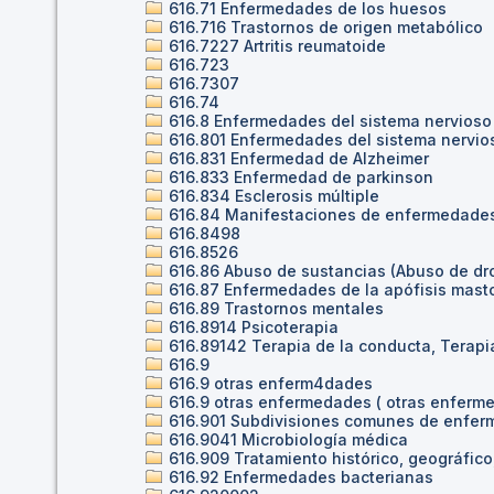
616.71 Enfermedades de los huesos
616.716 Trastornos de origen metabólico
616.7227 Artritis reumatoide
616.723
616.7307
616.74
616.8 Enfermedades del sistema nervioso 
616.801 Enfermedades del sistema nervio
616.831 Enfermedad de Alzheimer
616.833 Enfermedad de parkinson
616.834 Esclerosis múltiple
616.84 Manifestaciones de enfermedades
616.8498
616.8526
616.86 Abuso de sustancias (Abuso de dr
616.87 Enfermedades de la apófisis mast
616.89 Trastornos mentales
616.8914 Psicoterapia
616.89142 Terapia de la conducta, Terapi
616.9
616.9 otras enferm4dades
616.9 otras enfermedades ( otras enferm
616.901 Subdivisiones comunes de enfer
616.9041 Microbiología médica
616.909 Tratamiento histórico, geográfic
616.92 Enfermedades bacterianas