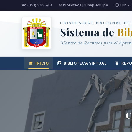
☎ (051) 363543
✉ biblioteca@unap.edu.pe
⏱ Lun - 
UNIVERSIDAD NACIONAL DE
Sistema de
Bi
“Centro de Recursos para el Aprend
INICIO
BIBLIOTECA VIRTUAL
REPO
C