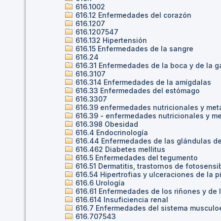
616.1002
616.12 Enfermedades del corazón
616.1207
616.1207547
616.132 Hipertensión
616.15 Enfermedades de la sangre
616.24
616.31 Enfermedades de la boca y de la g
616.3107
616.314 Enfermedades de la amígdalas
616.33 Enfermedades del estómago
616.3307
616.39 enfermedades nutricionales y met
616.39 - enfermedades nutricionales y me
616.398 Obesidad
616.4 Endocrinología
616.44 Enfermedades de las glándulas de
616.462 Diabetes mellitus
616.5 Enfermedades del tegumento
616.51 Dermatitis, trastornos de fotosensib
616.54 Hipertrofias y ulceraciones de la 
616.6 Urología
616.61 Enfermedades de los riñones y de l
616.614 Insuficiencia renal
616.7 Enfermedades del sistema musculo
616.707543