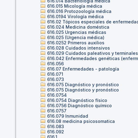
616.014 Bacteriología médica
616.015 Micología médica
616.016 Protozoología médica
616.0194 Virología médica
616.02 Tópicos especiales de enfermeda
616.024 Medicina doméstica
616.025 Urgencias médicas
616.025 (Urgencia médica)
616.0252 Primeros auxilios
616.028 Cuidados intensivos
616.029 Cuidados paleativos y terminales
616.042 Enfermedades genéticas (enferm
616.056
616.07 Enfermedades - patología
616.071
616.073
616.075 Diagnóstico y pronóstico
616.075 Diagnóstico y pronóstico
616.0754
616.0754 Diagnóstico físico
616.0756 Diagnóstico químico
616.0757
616.079 Inmunidad
616.08 medicina psicosomatica
616.083
616.092
616.1