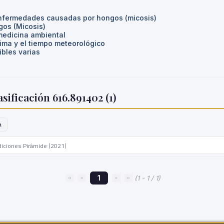
enfermedades causadas por hongos (micosis)
os (Micosis)
medicina ambiental
ima y el tiempo meteorológico
bles varias
sificación 616.891402 (
1
)
a
diciones Pirámide (2021)
1
(1 - 1 / 1)