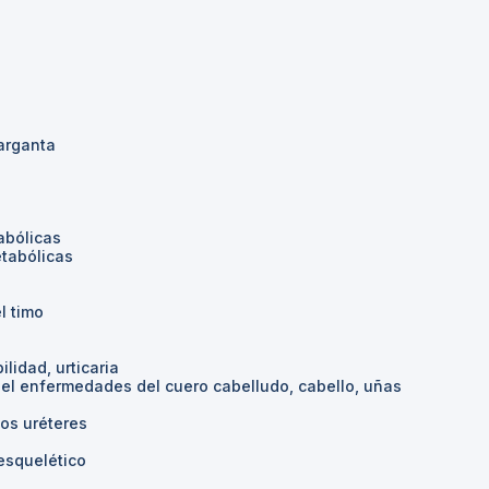
arganta
abólicas
tabólicas
l timo
ilidad, urticaria
piel enfermedades del cuero cabelludo, cabello, uñas
os uréteres
esquelético