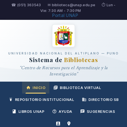
☎ (051) 363543
✉ biblioteca@unap.edu.pe
⏱ Lun -
Vie: 7:30 AM - 7:30 PM
Portal UNAP
UNIVERSIDAD NACIONAL DEL ALTIPLANO — PUNO
Sistema de
Bibliotecas
“Centro de Recursos para el Aprendizaje y la
Investigación”
INICIO
BIBLIOTECA VIRTUAL
REPOSITORIO INSTITUCIONAL
DIRECTORIO SB
LIBROS UNAP
AYUDA
SUGERENCIAS