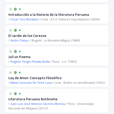
Introducción a la historia de la literatura Peruana
/
César Toro Montalvo
/ Lima : A.F.A. Editores Importadores (2009)
El Jardin de los Cerezos
/
Antón Chéjov
/ Bogotá : La Montaña Mágica (1986)
Juli un Poema
/
Rogelio Sergio Peralta Andía
/ Puno : s.e. (1982)
Ley de Amor: Concepto Filosófico
/
María Consuelo De Torre Luna
/ Lima : [Editor no identificado] (1955)
Literatura Peruana Autónoma
/
Juan Luis José Antonio Cáceres Monroy
/ Puno : Universidad
Nacional del Altiplano (2012)