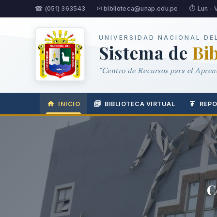
☎ (051) 363543
✉ biblioteca@unap.edu.pe
⏱ Lun - 
UNIVERSIDAD NACIONAL DE
Sistema de
Bi
“Centro de Recursos para el Aprend
INICIO
BIBLIOTECA VIRTUAL
REPO
C