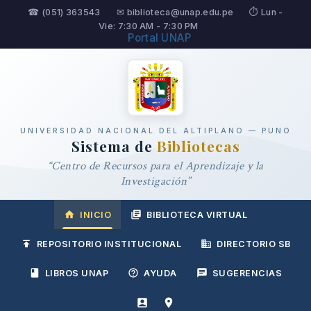
☎ (051) 363543
✉ biblioteca@unap.edu.pe
⏱ Lun -
Vie: 7:30 AM - 7:30 PM
Portal UNAP
UNIVERSIDAD NACIONAL DEL ALTIPLANO — PUNO
Sistema de
Bibliotecas
“Centro de Recursos para el Aprendizaje y la
Investigación”
INICIO
BIBLIOTECA VIRTUAL
REPOSITORIO INSTITUCIONAL
DIRECTORIO SB
LIBROS UNAP
AYUDA
SUGERENCIAS